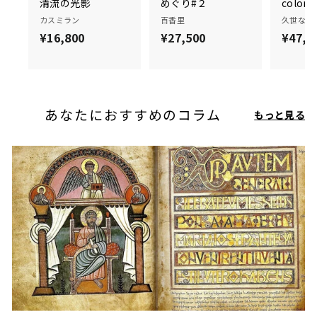
清流の光影
めぐり#２
color#
カスミラン
百香里
久世なつ
¥16,800
¥
¥27,500
¥
¥47,0
1
2
6
7
,
,
8
5
あなたにおすすめのコラム
もっと見る
0
0
0
0