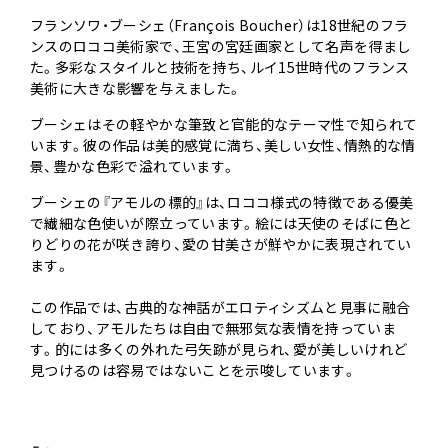
フランソワ・ブーシェ（François Boucher）は18世紀のフラ
ンスのロココ美術家で、王宮の宮廷画家として名声を得まし
た。多彩なスタイルと技術を持ち、ルイ15世時代のフランス
美術に大きな影響を与えました。
ブーシェはその軽やかな筆致と官能的なテーマ性で知られて
います。彼の作品は美的感覚に満ち、美しい女性、情熱的な情
景、豊かな色彩で溢れています。
ブーシェの『アモルの標的』は、ロココ様式の特徴である優美
で繊細な色使いが際立っています。絵には天使のそばに色と
りどりの花が咲き誇り、愛の甘美さが鮮やかに表現されてい
ます。
この作品では、古典的な神話がエロティシズムと見事に融合
しており、アモルたちは自由で無邪気な表情を持っていま
す。的には多くの外れた弓矢跡が見られ、愛が美しいけれど
見つけるのは容易ではないことを示唆しています。