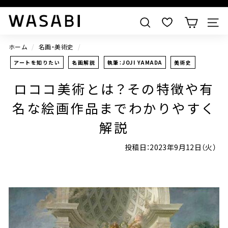
すべての作品を見る
W
検索
A
S
ホーム
/
名画・美術史
/
A
アートを知りたい
名画解説
執筆：JOJI YAMADA
美術史
B
ロココ美術とは？その特徴や有
I
名な絵画作品までわかりやすく
解説
投稿日：
2023年9月12日
（火）