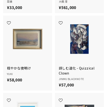
菜摘
大橋 澪
¥33,000
¥
¥561,000
¥
3
5
3
6
,
1
0
,
0
0
0
0
0
穏やかな夜明け
訝しむ道化 - Quizzical
Clown
YUKI
¥58,000
¥
JINMU BLACKNOTE
¥57,000
¥
5
5
8
7
,
,
0