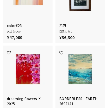
color#23
花冠
久世なつか
目黒しおり
¥47,000
¥
¥36,300
¥
4
3
7
6
,
,
0
3
0
0
0
0
dreaming flowers-X
BORDERLESS - EARTH
2025
2602141