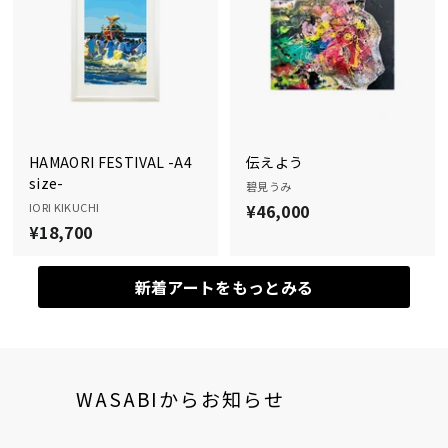
0
0
0
0
0
HAMAORI FESTIVAL -A4
伝えよう
size-
碧見うみ
IORI KIKUCHI
¥46,000
¥
¥18,700
¥
4
1
6
8
,
新着アートをもっとみる
,
0
7
0
0
0
0
WASABIからお知らせ