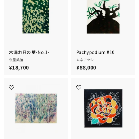
木漏れ日の葉-No.1-
Pachypodium #10
守屋美加
ムネアツシ
¥18,700
¥
¥88,000
¥
1
8
8
8
,
,
7
0
0
0
0
0