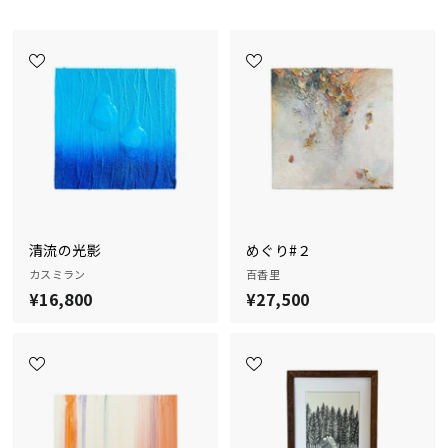
清流の光影
めぐり#２
カスミラン
百香里
¥16,800
¥
¥27,500
¥
1
2
6
7
,
,
8
5
0
0
0
0