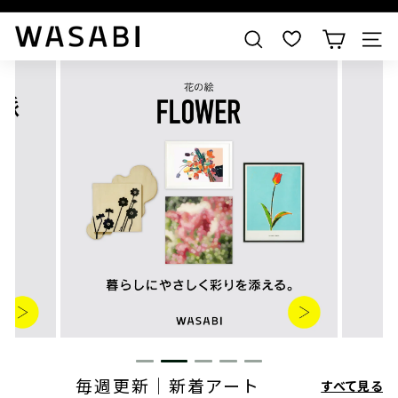
すべての作品を見る
W
検索
A
S
A
B
I
毎週更新｜新着アート
すべて見る