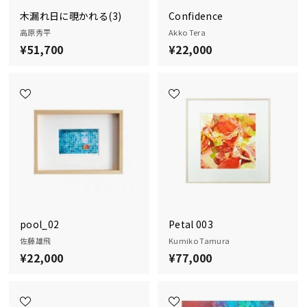
木漏れ日に覗かれる(3)
Confidence
高原秀平
Akko Tera
¥51,700
¥
¥22,000
¥
5
2
1
2
,
,
7
0
0
0
0
0
pool_02
Petal 003
佐藤雄飛
Kumiko Tamura
¥22,000
¥
¥77,000
¥
2
7
2
7
,
,