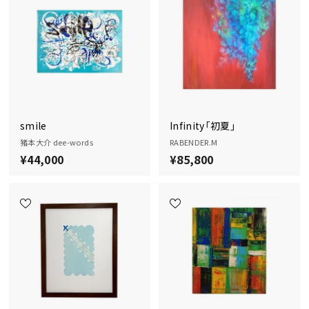
0
0
0
0
0
0
smile
Infinity「初夏」
猪本大介 dee-words
RABENDER.M
¥44,000
¥
¥85,800
¥
4
8
4
5
,
,
0
8
0
0
0
0