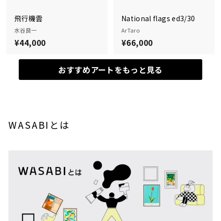
飛行機雲
National flags ed3/30
水谷良一
ArTaro
¥44,000
¥
¥66,000
¥
4
6
4
6
おすすめアートをもっと見る
,
,
0
0
0
0
0
0
WASABIとは