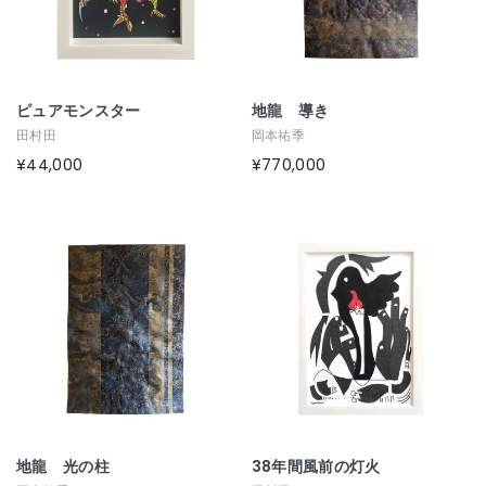
ピュアモンスター
地龍 導き
田村田
岡本祐季
¥44,000
¥770,000
地龍 光の柱
38年間風前の灯火