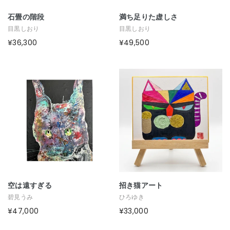
石畳の階段
満ち足りた虚しさ
目黒しおり
目黒しおり
¥36,300
¥49,500
空は遠すぎる
招き猫アート
碧見うみ
ひろゆき
¥47,000
¥33,000