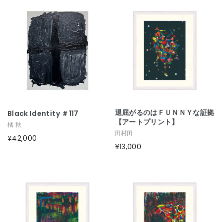
退屈がるのはＦＵＮＮＹな証拠
Black Identity ＃117
【アートプリント】
橘 秋
田村田
¥42,000
¥13,000