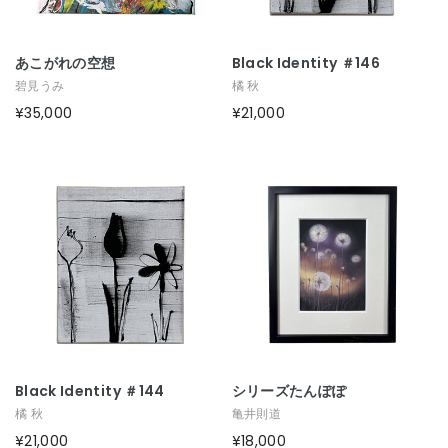
あこがれの空想
Black Identity ＃146
碧見うみ
橘 秋
¥35,000
¥21,000
Black Identity ＃144
シリーズたんぽぽ
橘 秋
亀井則道
¥21,000
¥18,000