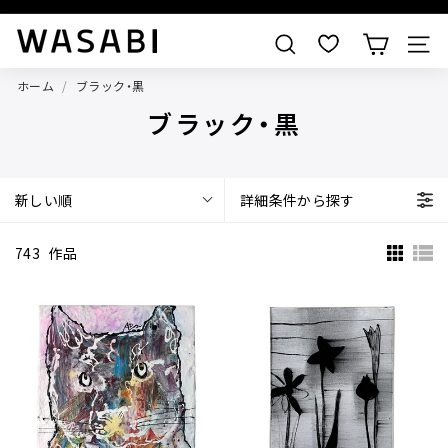
すべての作品を見る
W
検索
A
ホーム
/
ブラック・黒
S
ブラック・黒
A
B
I
新しい順
詳細条件から探す
743
作品