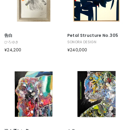
告白
Petal Structure No.305
ひろゆき
SONORA DESIGN
¥24,200
¥240,000