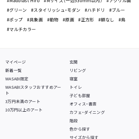
#Madblast Hiro
#Mサイズ（一辺530mm以内）
#アクリル画
#グリーン
#スタイリッシュ・モダン
#ハチドリ
#ブルー
#ポップ
#具象画
#動物
#原画
#正方形
#額なし
#鳥
#マルチカラー
マイページ
玄関
新着一覧
リビング
WASABI限定
寝室
WASABIスタッフおすすめアー
トイレ
ト
子ども部屋
3万円未満のアート
オフィス・書斎
10万円以上のアート
カフェ・ダイニング
階段
色から探す
サイズから探す