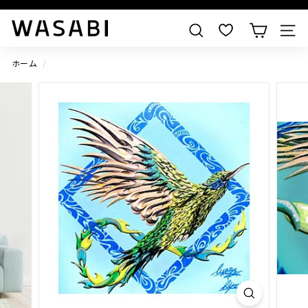
すべての作品を見る
W
検索
A
S
ホーム
/
A
B
I