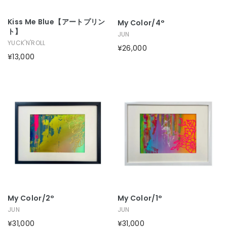
Kiss Me Blue【アートプリン
My Color/4°
ト】
JUN
YUCK'N'ROLL
¥26,000
¥13,000
My Color/2°
My Color/1°
JUN
JUN
¥31,000
¥31,000