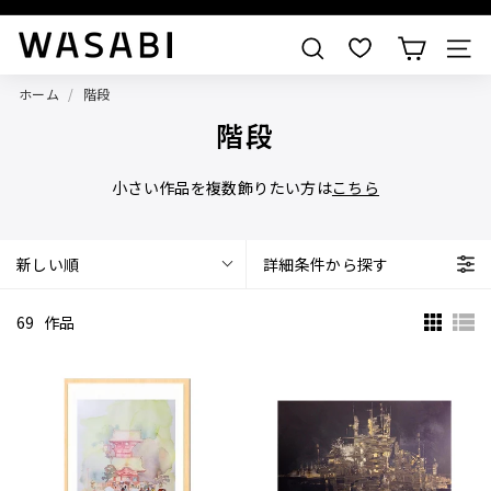
すべての作品を見る
W
検索
A
ホーム
/
階段
S
階段
A
B
小さい作品を複数飾りたい方は
こちら
I
新しい順
詳細条件から探す
69
作品