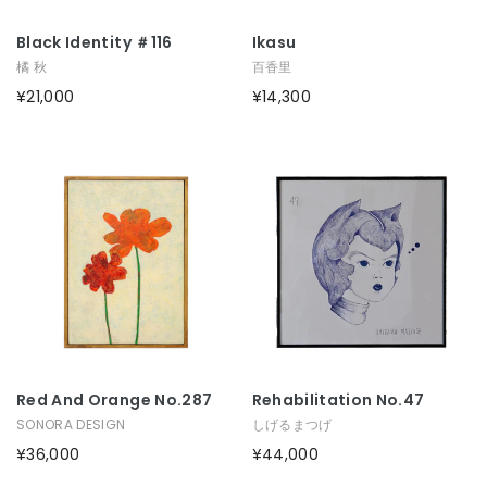
Black Identity ＃116
Ikasu
橘 秋
百香里
¥21,000
¥14,300
Red And Orange No.287
Rehabilitation No.47
SONORA DESIGN
しげるまつげ
¥36,000
¥44,000