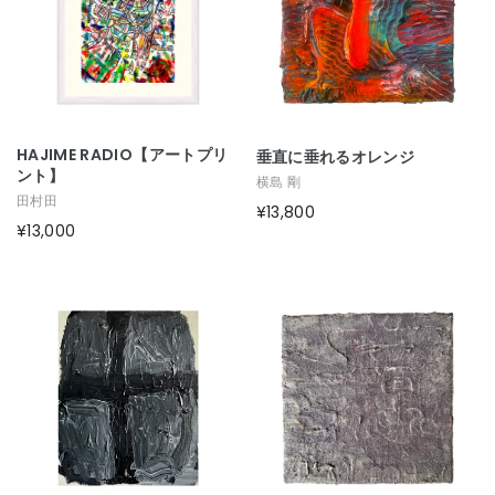
HAJIME RADIO【アートプリ
垂直に垂れるオレンジ
ント】
横島 剛
田村田
¥13,800
¥13,000