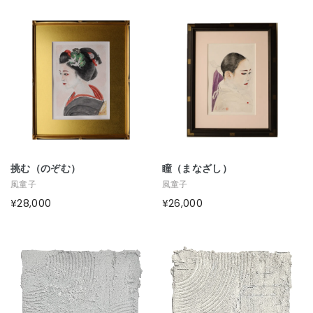
挑む（のぞむ）
瞳（まなざし）
風童子
風童子
¥28,000
¥26,000