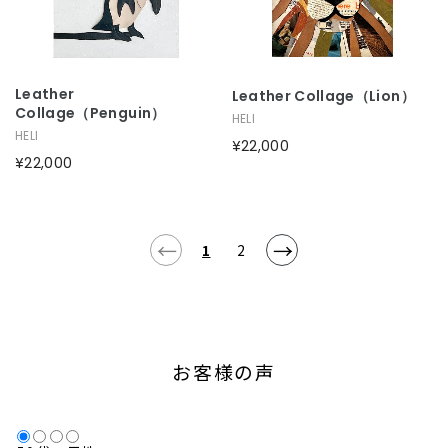
Leather
Leather Collage（lion）
Collage（penguin）
HELI
HELI
¥22,000
¥22,000
←
→
1
2
お客様の声