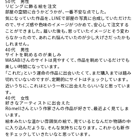
50代 男性
リビングに飾る絵を注文
部屋の空間に合うかどうかが、一番不安な点でした。
気になっていた作品を、LINEで部屋の写真に合成していただけた
ので、サイズ感や色味のイメージがつかめて、安心して注文する
ことができました。届いた後も、思っていたイメージとそう変わ
らなかったので、あれこれ悩んでいたのが少し大げさだったかも
しれません。
40代 男性
サイトを眺めるのが楽しみ
WASABIさんのサイトは見やすくて、作品を眺めているだけでも
楽しい時間になっています。
「これだ」という運命の作品に出会いたくて、まだ購入までは踏み
切れていないのですが、定期的にサイトはチェックしています。
近いうちに、これはという一枚に出会えたらいいなと思っていま
す。
40代 女性
好きなアーティストに出会えた
Römellさんという作家さんの作品が好きで、最近よく見てしま
います。
絵本みたいな温かい雰囲気の絵で、見ているとなんだか物語の中
に入り込んだような、そんな気持ちになります。これからも新作
をチェックしていきたいなと思っています。