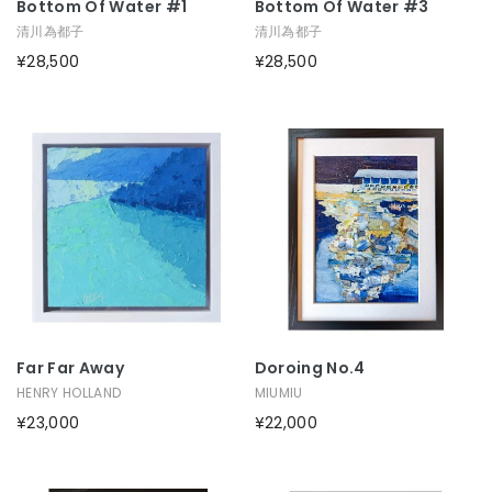
Bottom Of Water #1
Bottom Of Water #3
清川為都子
清川為都子
¥28,500
¥28,500
Far Far Away
Doroing No.4
HENRY HOLLAND
MIUMIU
¥23,000
¥22,000