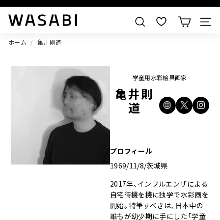
すべての作品を見る
W
検索
A
ホーム
/
亀井則道
S
A
B
学童用水彩絵具画家
I
亀井則
道
プロフィール
1969/11/8/茨城県
2017年、インフルエンザによる
自宅待機を機に独学で水彩画を
開始。特筆すべきは、日本中の
誰もが幼少期に手にした「学童