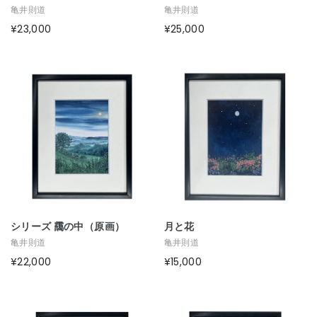
亀井則道
亀井則道
¥23,000
¥25,000
シリーズ 靄の中（原画）
月と花
亀井則道
亀井則道
¥22,000
¥15,000