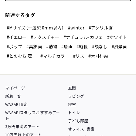
関連するタグ
#Mサイズ（一辺530mm以内）
#winter
#アクリル画
#イエロー
#テクスチャー
#ナチュラル・カフェ
#ホワイト
#ポップ
#具象画
#動物
#原画
#縦長
#額なし
#風景画
#とのむら 茂一
#マルチカラー
#リス
#木・林・森
マイページ
玄関
新着一覧
リビング
WASABI限定
寝室
WASABIスタッフおすすめアー
トイレ
ト
子ども部屋
3万円未満のアート
オフィス・書斎
10万円以上のアート