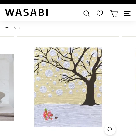
W
すべての作品を見る
検索
A
S
ホーム
/
A
B
I