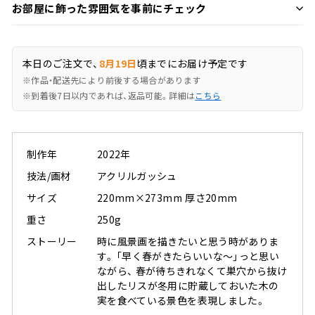
お部屋に飾った雰囲気を事前にチェック
本日のご注文で、
8月19日
頃までにお届け予定です
※作品・配送先により前後する場合があります
※到着後7日以内であれば、返品可能。詳細は
こちら
制作年
2022年
技法/画材
アクリルガッシュ
サイズ
220mm×273mm 厚さ20mm
重さ
250g
ストーリー
時に風景画を描きたいと思う時がありま
す。 ｢早く春がきたらいいな〜」っと思い
ながら、 春が待ちきれなくて巣穴から抜け
出したリスが冬用に貯蔵しておいた木の
実を食べている景色を表現しました。