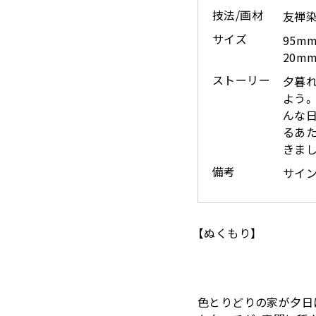
技法/画材
友禅
サイズ
95m
20m
ストーリー
夕暮
よう。
んな日
るあ
きまし
備考
サイ
【ぬくもり】
色とりどりの家が夕日