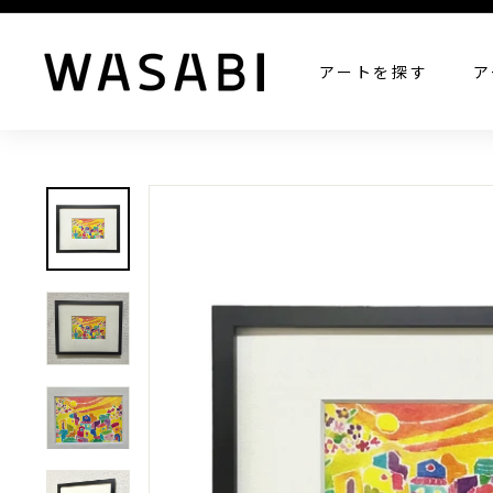
W
アートを探す
ア
A
S
A
B
I