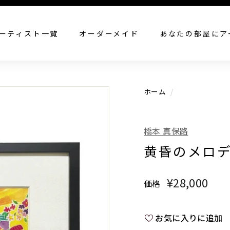
すべての作品を見る
ーティスト一覧
オーダーメイド
あなたの部屋にア
ホーム
/
橋本 真保路
黄昏のメロ
¥28,000
¥28
価格
通
常
価
お気に入りに追加
格