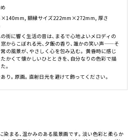
染め
m×140mm, 額縁サイズ222mm×272mm, 厚さ
m
れの街に響く生活の音は、まるで心地よいメロディの
 窓からこぼれる光、夕飯の香り、誰かの笑い声——そ
常の風景が、やさしく心を包み込む。 黄昏時に感じ
たたかくて懐かしいひとときを、自分なりの色彩で描
た。
ンあり。原画。直射日光を避けて飾ってください。
に染まる、温かみのある風景画です。淡い色彩と柔らか