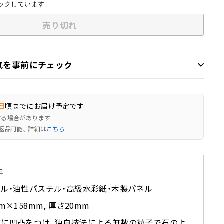
ックしています
売り切れ
気を事前にチェック
日
頃までにお届け予定です
する場合があります
返品可能。詳細は
こちら
年
ル・油性パステル・高級水彩紙・木製パネル
mm×158mm, 厚さ20mm
体に凹凸をつけ、独自技法による無数の粒子で石のよ