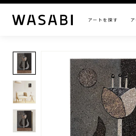
W
アートを探す
ア
A
S
A
B
I