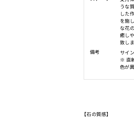
うな
した作
を施し
な花
癒し
致し
備考
サイン
※ 直
色が異
【石の質感】