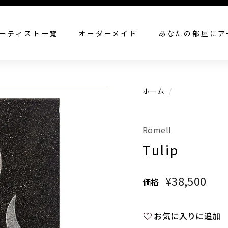
すべての作品を見る
ーティスト一覧
オーダーメイド
あなたの部屋にア
ホーム
/
Römell
Tulip
¥38,500
¥38
価格
通
常
価
お気に入りに追加
格