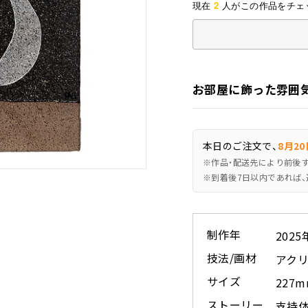
2
現在
人がこの作品をチェ
お部屋に飾った雰囲
本日のご注文で、
8月20
※作品・配送先により前後
※到着後7日以内であれば、
制作年
2025
技法/画材
アクリ
サイズ
227
ストーリー
支持