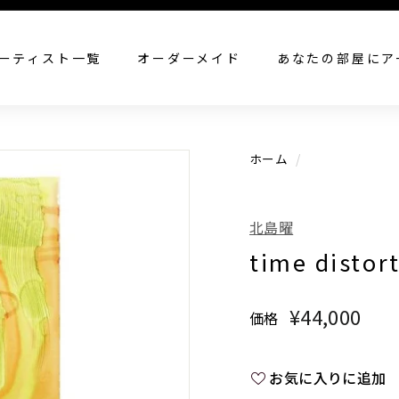
すべての作品を見る
ーティスト一覧
オーダーメイド
あなたの部屋にア
ホーム
/
北島曜
time distor
¥44,000
¥44
価格
通
常
価
お気に入りに追加
格