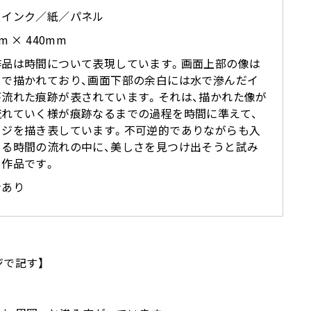
ーインク／紙／パネル
m × 440mm
作品は時間について表現しています。画面上部の像は
クで描かれており、画面下部の余白には水で滲んだイ
が流れた痕跡が表されています。それは、描かれた像が
流れていく様が痕跡なるまでの過程を時間に準えて、
ージを描き表しています。不可逆的でありながらも入
じる時間の流れの中に、美しさを見つけ出そうと試み
る作品です。
ンあり
ジで記す】