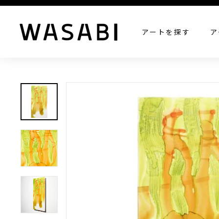
W
アートを探す
ア
A
S
A
B
I