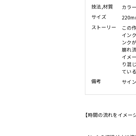
技法,材質
カラ
サイズ
220m
ストーリー
この
イン
ンク
崩れ
イメ
り混
てい
備考
サイ
【時間の流れをイメー