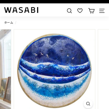
すべての作品を見る
W
検索
A
S
ホーム
/
A
B
I