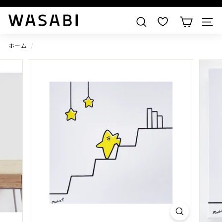
すべての作品を見る
W
検索
A
S
ホーム
/
A
B
I