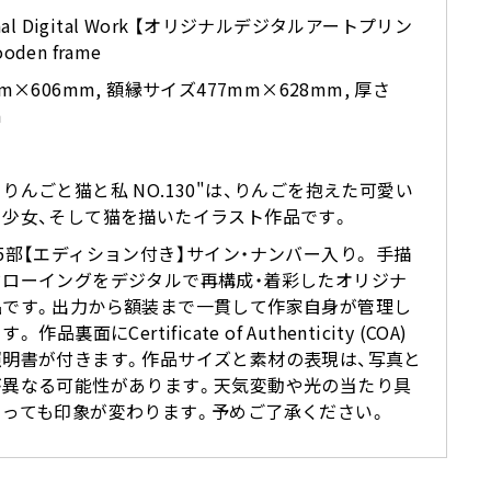
inal Digital Work 【オリジナルデジタルアートプリン
oden frame
mm×606mm, 額縁サイズ477mm×628mm, 厚さ
m
りんごと猫と私 NO.130"は、りんごを抱えた可愛い
と少女、そして猫を描いたイラスト作品です。
5部【エディション付き】サイン・ナンバー入り。 手描
ドローイングをデジタルで再構成・着彩したオリジナ
品です。出力から額装まで一貫して作家自身が管理し
。 作品裏面にCertificate of Authenticity (COA)
照明書が付きます。作品サイズと素材の表現は、写真と
が異なる可能性があります。天気変動や光の当たり具
よっても印象が変わります。予めご了承ください。