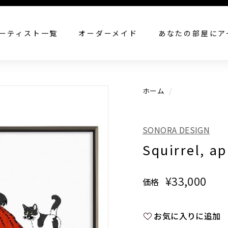
すべての作品を見る
ーティスト一覧
オーダーメイド
あなたの部屋にア
ホーム
/
SONORA DESIGN
Squirrel, a
¥33,000
¥33
価格
通
常
価
お気に入りに追加
格