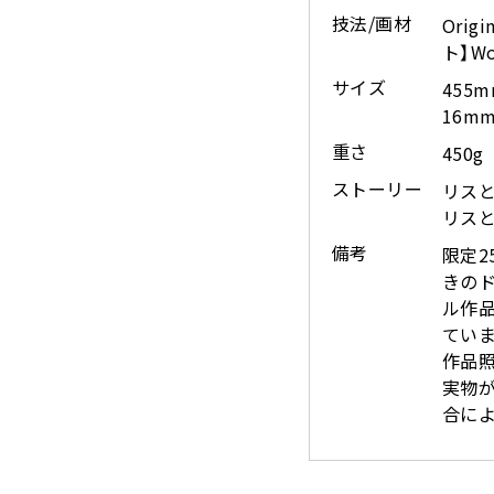
技法/画材
Orig
ト】Wo
サイズ
455
16m
重さ
450g
ストーリー
リスと
リス
備考
限定2
きの
ル作
ています
作品
実物
合に