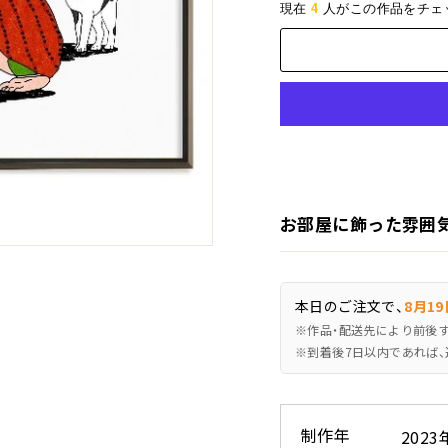
4
現在
人がこの作品をチェ
お部屋に飾った雰囲
本日のご注文で、
8月19
※作品・配送先により前後
※到着後7日以内であれば、
制作年
2023