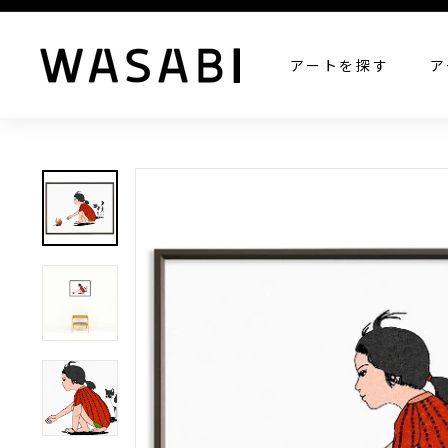
W
アートを探す
ア
A
S
A
B
I