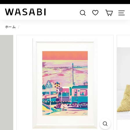
すべての作品を見る
W
検索
A
S
ホーム
/
A
B
I