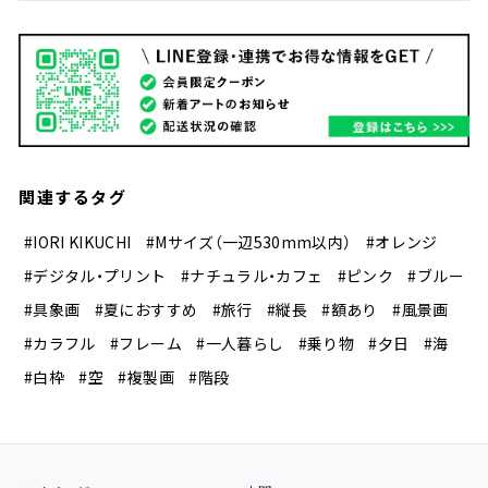
関連するタグ
#IORI KIKUCHI
#Mサイズ（一辺530mm以内）
#オレンジ
#デジタル・プリント
#ナチュラル・カフェ
#ピンク
#ブルー
#具象画
#夏におすすめ
#旅行
#縦長
#額あり
#風景画
#カラフル
#フレーム
#一人暮らし
#乗り物
#夕日
#海
#白枠
#空
#複製画
#階段