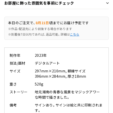
お部屋に飾った雰囲気を事前にチェック
本日のご注文で、
8月21日
頃までにお届け予定です
※作品・配送先により前後する場合があります
※到着後7日以内であれば、返品可能。詳細は
こちら
制作年
2023年
技法/画材
デジタルアート
サイズ
297mm×210mm, 額縁サイズ
396mm×284mm, 厚さ18mm
重さ
520g
ストーリー
地元湘南の青春な風景をマジックアワー
な時間で描きました。
備考
サインあり。サインは絵と共に印刷されま
す。