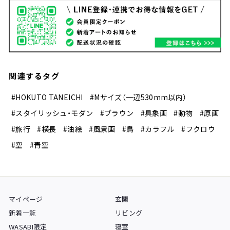
関連するタグ
#HOKUTO TANEICHI
#Mサイズ（一辺530mm以内）
#スタイリッシュ・モダン
#ブラウン
#具象画
#動物
#原画
#旅行
#横長
#油絵
#風景画
#鳥
#カラフル
#フクロウ
#空
#青空
マイページ
玄関
新着一覧
リビング
WASABI限定
寝室