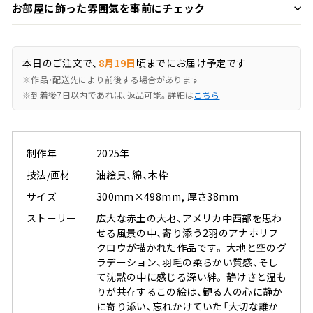
お部屋に飾った雰囲気を事前にチェック
本日のご注文で、
8月19日
頃までにお届け予定です
※作品・配送先により前後する場合があります
※到着後7日以内であれば、返品可能。詳細は
こちら
制作年
2025年
技法/画材
油絵具、綿、木枠
サイズ
300mm×498mm, 厚さ38mm
ストーリー
広大な赤土の大地、アメリカ中西部を思わ
せる風景の中、寄り添う2羽のアナホリフ
クロウが描かれた作品です。 大地と空のグ
ラデーション、羽毛の柔らかい質感、そし
て沈黙の中に感じる深い絆。 静けさと温も
りが共存するこの絵は、観る人の心に静か
に寄り添い、忘れかけていた「大切な誰か