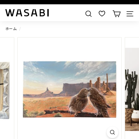
W
すべての作品を見る
検索
A
S
ホーム
/
A
B
I