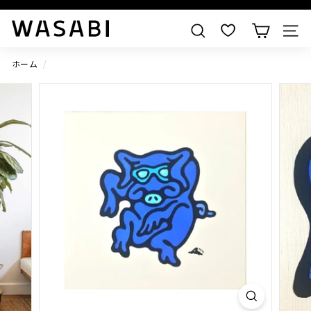
すべての作品を見る
W
検索
A
S
ホーム
/
A
B
I