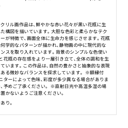
m
アクリル画作品は、鮮やかな赤い花々が黒い花瓶に生
れた構図を描いています。大胆な色彩と柔らかなテク
ャーが特徴で、画面全体に生命力を感じさせます。花瓶
幾何学的なパターンが描かれ、静物画の中に現代的な
センスを取り入れています。背景のシンプルな色使い
花と花瓶の存在感をより一層引き立て、全体の調和を生
しています。この作品は、自然の豊かさと抽象的な表現
にある微妙なバランスを探求しています。 ※額縁付
モニターによって色味、彩度が多少異なる場合がありま
、予めご了承ください。 ※直射日光や高温多湿の場
は置かないようご注意ください。
ンあり。