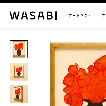
W
アートを探す
ア
A
S
A
B
I