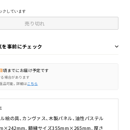
ックしています
売り切れ
気を事前にチェック
日
頃までにお届け予定です
する場合があります
返品可能。詳細は
こちら
年
ル絵の具、カンヴァス、木製パネル、油性パステル
mm×242mm, 額縁サイズ355mm×265mm, 厚さ