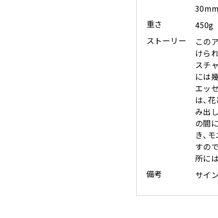
30m
重さ
450g
ストーリー
この
けら
スチ
には
エッ
は、
み出
の間
き、
すので
所に
備考
サイ