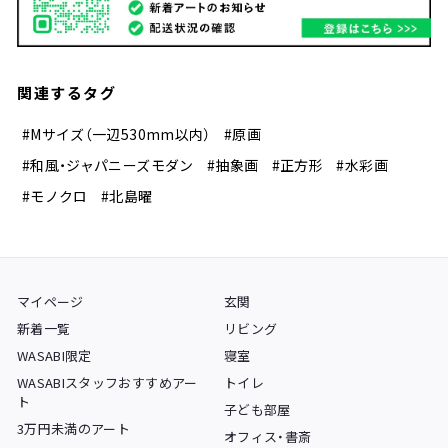
関連するタグ
#Mサイズ（一辺530mm以内）
#原画
#和風・ジャパニーズモダン
#抽象画
#正方形
#水彩画
#モノクロ
#北島曜
マイページ
玄関
新着一覧
リビング
WASABI限定
寝室
WASABIスタッフおすすめアー
トイレ
ト
子ども部屋
3万円未満のアート
オフィス・書斎