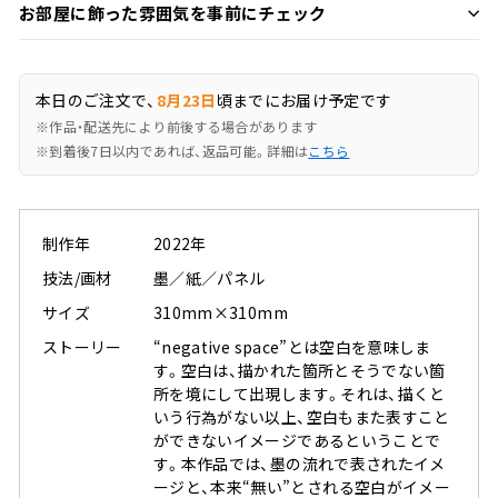
お部屋に飾った雰囲気を事前にチェック
本日のご注文で、
8月23日
頃までにお届け予定です
※作品・配送先により前後する場合があります
※到着後7日以内であれば、返品可能。詳細は
こちら
制作年
2022年
技法/画材
墨／紙／パネル
サイズ
310mm×310mm
ストーリー
“negative space”とは空白を意味しま
す。空白は、描かれた箇所とそうでない箇
所を境にして出現します。それは、描くと
いう行為がない以上、空白もまた表すこと
ができないイメージであるということで
す。本作品では、墨の流れで表されたイメ
ージと、本来“無い”とされる空白がイメー