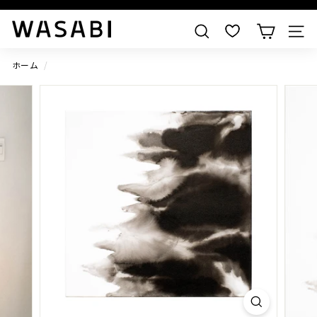
すべての作品を見る
W
検索
A
S
ホーム
/
A
B
I