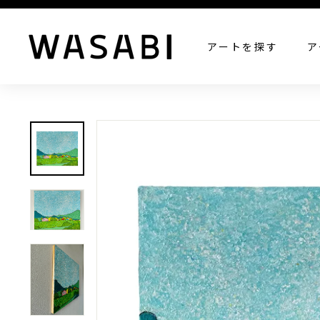
W
アートを探す
ア
A
S
A
B
I