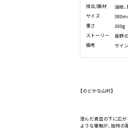
技法/画材
油絵、
サイズ
380
重さ
300g
ストーリー
長野
備考
サイ
【のどかな山村】
澄んだ青空の下に広が
ような筆触が、独特の