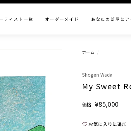
すべての作品を見る
ーティスト一覧
オーダーメイド
あなたの部屋にア
ホーム
/
Shogen Wada
My Sweet R
¥85,000
¥85
価格
通
常
価
お気に入りに追加
格