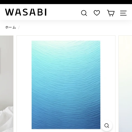
すべての作品を見る
W
検索
A
S
ホーム
/
A
B
I