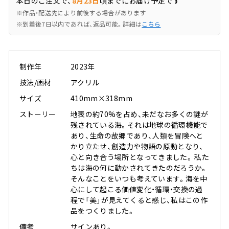
本日のご注文で、
8月23日
頃までにお届け予定です
※作品・配送先により前後する場合があります
※到着後7日以内であれば、返品可能。詳細は
こちら
制作年
2023年
技法/画材
アクリル
サイズ
410mm×318mm
ストーリー
地表の約70%を占め、未だなお多くの謎が
残されている海。それは地球の循環機能で
あり、生命の故郷であり、人類を冒険へと
かり立たせ、創造力や物語の原動となり、
心と向き合う場所となってきました。 私た
ちは海の何に動かされてきたのだろうか。
そんなことをいつも考えています。海を中
心にして起こる価値変化・循環・交換の過
程で「美」が見えてくると感じ、私はこの作
品をつくりました。
備考
サインあり。