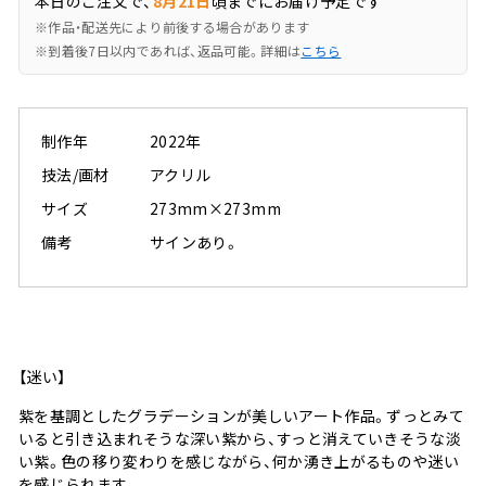
本日のご注文で、
8月21日
頃までにお届け予定です
※作品・配送先により前後する場合があります
※到着後7日以内であれば、返品可能。詳細は
こちら
制作年
2022年
技法/画材
アクリル
サイズ
273mm×273mm
備考
サインあり。
【迷い】
紫を基調としたグラデーションが美しいアート作品。ずっとみて
いると引き込まれそうな深い紫から、すっと消えていきそうな淡
い紫。色の移り変わりを感じながら、何か湧き上がるものや迷い
を感じられます。