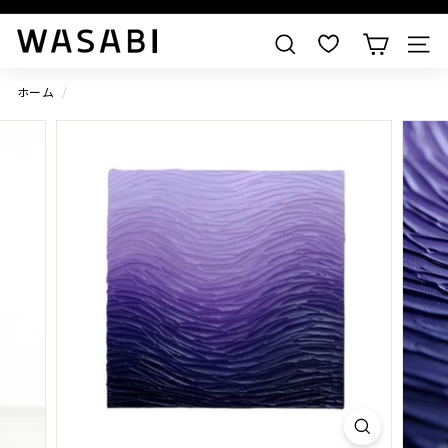
すべての作品を見る
W
検索
A
S
ホーム
/
A
B
I