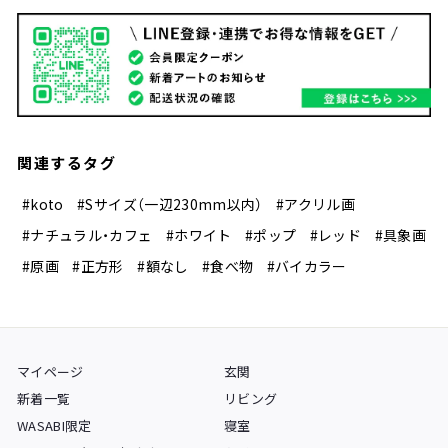
関連するタグ
#koto
#Sサイズ（一辺230mm以内）
#アクリル画
#ナチュラル・カフェ
#ホワイト
#ポップ
#レッド
#具象画
#原画
#正方形
#額なし
#食べ物
#バイカラー
マイページ
玄関
新着一覧
リビング
WASABI限定
寝室