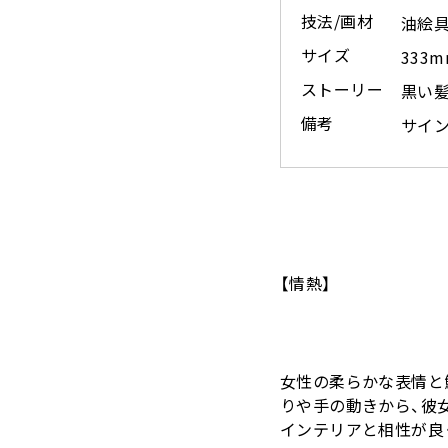
技法/画材
油絵具
サイズ
333
ストーリー
黒い
備考
サイ
【情熱】
女性の柔らかな表情と
りや手の動きから、彼
インテリアと相性が良