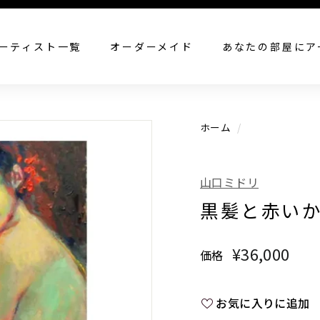
すべての作品を見る
ーティスト一覧
オーダーメイド
あなたの部屋にア
ホーム
/
山口ミドリ
黒髪と赤い
¥36,000
¥36
価格
通
常
価
お気に入りに追加
格