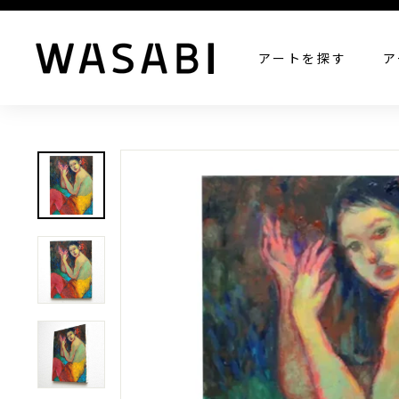
W
アートを探す
ア
A
S
A
B
I