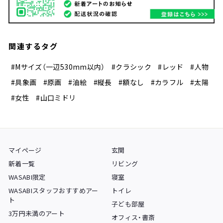
関連するタグ
#Mサイズ（一辺530mm以内）
#クラシック
#レッド
#人物
#具象画
#原画
#油絵
#縦長
#額なし
#カラフル
#太陽
#女性
#山口ミドリ
マイページ
玄関
新着一覧
リビング
WASABI限定
寝室
WASABIスタッフおすすめアー
トイレ
ト
子ども部屋
3万円未満のアート
オフィス・書斎