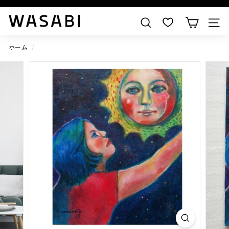
すべての作品を見る
W
検索
A
S
ホーム
/
A
B
I