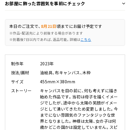
お部屋に飾った雰囲気を事前にチェック
本日のご注文で、
8月21日
頃までにお届け予定です
※作品・配送先により前後する場合があります
※到着後7日以内であれば、返品可能。詳細は
こちら
制作年
2023年
技法/画材
油絵具、布キャンバス、木枠
サイズ
455mm×380mm
ストーリー
キャンバスを目の前に、何も考えずに描き
始めた作品です。当初は母子を描くイメー
ジでしたが、途中から太陽の笑顔がイメー
ジとして湧いてきたため変更しました。今
までにない雰囲気のファンタジックな世
界となりました。神様は太陽、女の子は何
歳かどこの国かは設定していません。スピ