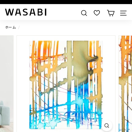
すべての作品を見る
W
検索
A
S
ホーム
/
A
B
I