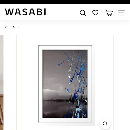
すべての作品を見る
W
検索
A
S
ホーム
/
A
B
I