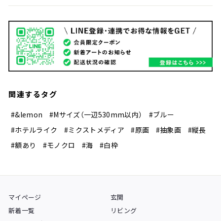
関連するタグ
#&lemon
#Mサイズ（一辺530mm以内）
#ブルー
#ホテルライク
#ミクストメディア
#原画
#抽象画
#縦長
#額あり
#モノクロ
#海
#白枠
マイページ
玄関
新着一覧
リビング