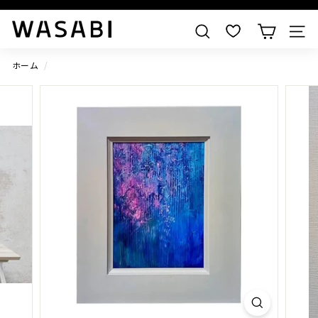
すべての作品を見る
W
検索
A
S
ホーム
/
A
B
I