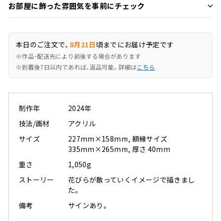
お部屋に飾った雰囲気を事前にチェック
本日のご注文で、
8月21日
頃までにお届け予定です
※作品・配送先により前後する場合があります
※到着後7日以内であれば、返品可能。詳細は
こちら
制作年
2024年
技法/画材
アクリル
サイズ
227mm×158mm, 額縁サイズ
335mm×265mm, 厚さ 40mm
重さ
1,050g
ストーリー
花びらが散っていくイメージで描きまし
た。
備考
サインあり。