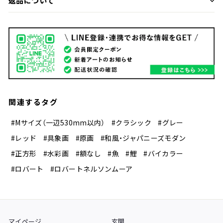
返品について
関連するタグ
#Mサイズ（一辺530mm以内）
#クラシック
#グレー
#レッド
#具象画
#原画
#和風・ジャパニーズモダン
#正方形
#水彩画
#額なし
#魚
#鯉
#バイカラー
#ロバート
#ロバートネルソンムーア
マイページ
玄関