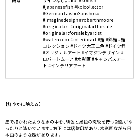
備考
サインなし。#koi #koifish
#japanesefish #koicollector
#GermanTaishoSanshoku
#imaginedesign #robertnmoore
#originalart #originalartforsale
#originalartforsalebyartist
#watercolor #interiorart #鯉 #錦鯉 #鯉
コレクション #ドイツ大正三色 #ドイツ鯉
#オリジナルアート #イマジンデザイン #
ロバートムーア #水彩画 #キャンバスアー
ト #インテリアアート
【鮮やかに映える】
墨で描かれたような水の中を、緋色と黒色の斑紋を持つ錦鯉がゆ
ったりと泳いでいます。右下には落款印があり、水彩画ながら日
本画のような趣があります。