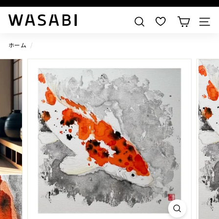
W
すべての作品を見る
検索
A
S
ホーム
/
A
B
I