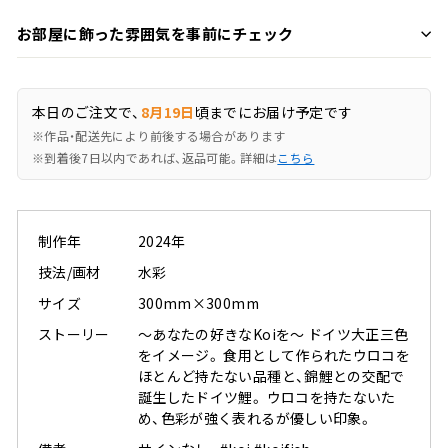
お部屋に飾った雰囲気を事前にチェック
本日のご注文で、
8月19日
頃までにお届け予定です
※作品・配送先により前後する場合があります
※到着後7日以内であれば、返品可能。詳細は
こちら
制作年
2024年
技法/画材
水彩
サイズ
300mm×300mm
ストーリー
〜あなたの好きなKoiを〜 ドイツ大正三色
をイメージ。 食用として作られたウロコを
ほとんど持たない品種と、錦鯉との交配で
誕生したドイツ鯉。 ウロコを持たないた
め、色彩が強く表れるが優しい印象。