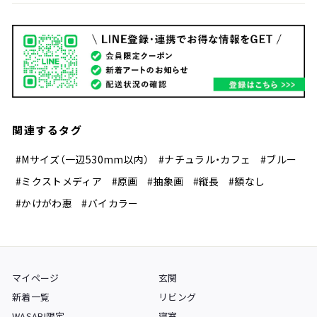
関連するタグ
#Mサイズ（一辺530mm以内）
#ナチュラル・カフェ
#ブルー
#ミクストメディア
#原画
#抽象画
#縦長
#額なし
#かけがわ惠
#バイカラー
マイページ
玄関
新着一覧
リビング
WASABI限定
寝室