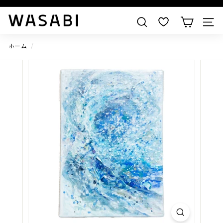
W
すべての作品を見る
検索
A
S
ホーム
/
A
B
I