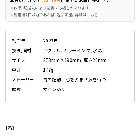
本日のご注文で、
8月19日
頃までにお届け予定です
※作品・配送先により前後する場合があります
※到着後7日以内であれば、返品可能。詳細は
こちら
制作年
2023年
技法/画材
アクリル、カラーインク、水彩
サイズ
273mm×190mm, 厚さ20mm
重さ
177g
ストーリー
青の躍動 心を弾ませ波を待つ
備考
サインあり。
【渦】