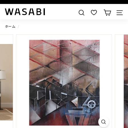
すべての作品を見る
W
検索
A
S
ホーム
/
A
B
I