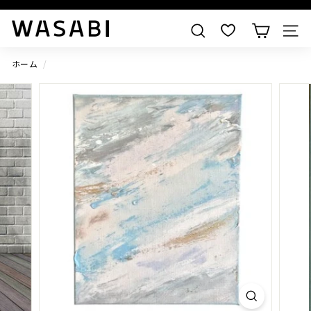
すべての作品を見る
W
検索
A
S
ホーム
/
A
B
I