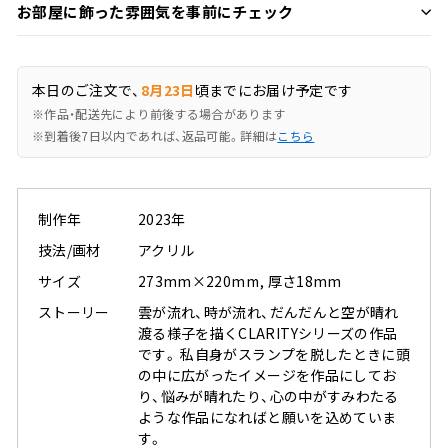
お部屋に飾った雰囲気を事前にチェック
本日のご注文で、
8月23日
頃までにお届け予定です
※作品・配送先により前後する場合があります
※到着後7日以内であれば、返品可能。詳細は
こちら
制作年
2023年
技法/画材
アクリル
サイズ
273mm×220mm, 厚さ18mm
ストーリー
雲が流れ、時が流れ、だんだんと空が晴れ
渡る様子を描くCLARITYシリーズの作品
です。 私自身がスランプを脱したときに頭
の中に広がったイメージを作品にしてお
り、悩みが晴れたり、心の中がすみわたる
ような作品になればと願いを込めていま
す。