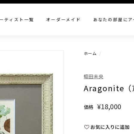
すべての作品を見る
ーティスト一覧
オーダーメイド
あなたの部屋にア
ホーム
/
蛭田未央
Aragonite 
¥18,000
¥18
価格
通
常
価
お気に入りに追加
格