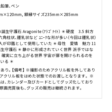
鉛筆、ペン
mm×120mm, 額縁サイズ235mm×285mm
誕生守護石 Aragonite（ｱﾗｺﾞﾅｲﾄ） ✳︎ 硬度 3.5 斜方
六角柱状､鍾乳状など ﾕﾆｰｸな形が多い（今回は鍾乳状）
ｰﾙ人が印鑑として使用していた ✳︎ 母性 愛情 魅力 11
生守護石 ✳︎ 静かに形成されていく世界 派手ではな
 確実に立ち上がる世界 宇宙が扉を開けられるのを
いる ＊
あり。【備考】 ※撮影のためアクリル板を外してあり
アクリル板をはめた状態でのお渡しとなります。 ※
品は、カレンダー及びカードとしてグッズ化しており
。原画売買後も、グッズの販売は継続されます。