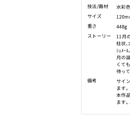
技法/画材
水彩色
サイズ
120
重さ
448g
ストーリー
11月の
柱状､
ｼｭﾒ
月の誕
くても
待って
備考
サイン
ます。
本作
ます