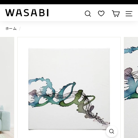
すべての作品を見る
W
検索
A
S
ホーム
/
A
B
I