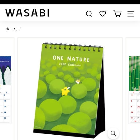
すべての作品を見る
W
検索
A
S
ホーム
/
A
B
I