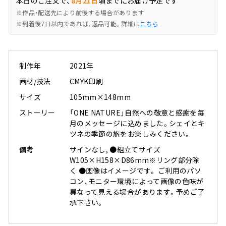
本日のご注文で、
8月21日
頃までにお届け予定です
※作品・配送先により前後する場合があります
※到着後7日以内であれば、返品可能。詳細は
こちら
制作年
2021年
画材/技法
CMYK印刷
サイズ
105mm×148mm
ストーリー
「ONE NATURE」自然への敬意と感謝を毎
月のメッセージに込めました。シェイとキ
ツネの季節の旅をお楽しみください。
備考
サインなし, ●組立てサイズ
W105×H158×D86mm※リング部分除
く ●画像はイメージです。 ご利用のパソ
コン、モニター環境によって画像の色味が
異なって見える場合があります。予めご了
承下さい。