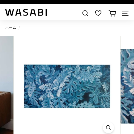
すべての作品を見る
W
検索
A
S
ホーム
/
A
B
I