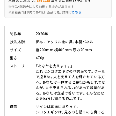
本日のご注文で、
8月22日
頃までにお届け予定です
※作品・配送先により前後する場合があります
※到着後7日以内であれば、返品可能。詳細は
こちら
制作年
2020年
技法,材質
綿布にアクリル絵の具、木製パネル
サイズ
縦200mm 横400mm 厚み20mm
重さ
470g
ストーリー
「あなたを支えます。」
これはシロタエギクの花言葉です。クール
で控えめ。人を支えて人を輝かせている方
へ。あなたは一見すると脇役かもしれませ
んが、人を支えられる力があって器量があ
る。あなたは立派で尊いです。そんなあな
たを励まし讃える作品です。
備考
サインは裏面にあります。
シロタエギクは、見るのも描くのも育てる