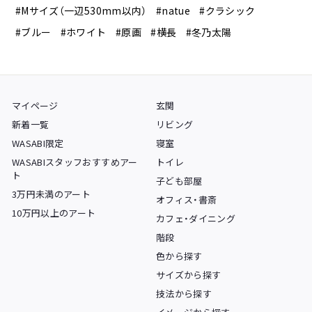
#Mサイズ（一辺530mm以内）
#natue
#クラシック
#ブルー
#ホワイト
#原画
#横長
#冬乃太陽
マイページ
玄関
新着一覧
リビング
WASABI限定
寝室
WASABIスタッフおすすめアー
トイレ
ト
子ども部屋
3万円未満のアート
オフィス・書斎
10万円以上のアート
カフェ・ダイニング
階段
色から探す
サイズから探す
技法から探す