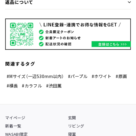
返品について
関連するタグ
#Mサイズ（一辺530mm以内）
#パープル
#ホワイト
#原画
#横長
#カラフル
#渋田薫
マイページ
玄関
新着一覧
リビング
WASABI限定
寝室