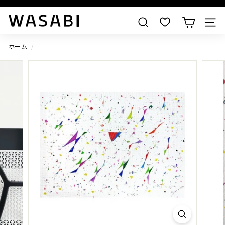
すべての作品を見る
W
検索
A
S
ホーム
/
A
B
I