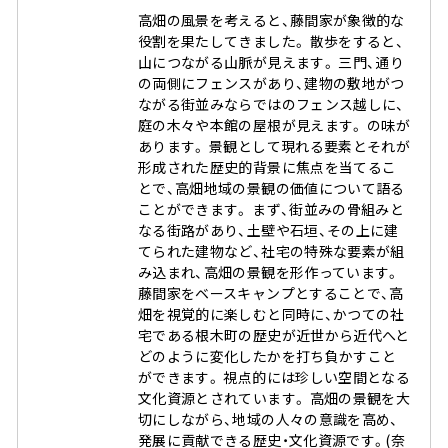
高畑の風景を考えると、藤間家が象徴的な
役割を果たしてきました。 散歩をすると、
山につながる山脈が見えます。 三門、通り
の両側にフェンスがあり、建物の敷地がつ
ながる街並みならではのフェンス越しに、
庭の木々や本館の屋根が見えます。 の味が
あります。 景観として現れる要素とそれが
形成された歴史的背景に焦点を当てるこ
とで、高畑地域の景観の価値について語る
ことができます。 まず、街並みの骨組みと
なる街路があり、土壁や石垣、その上に建
てられた建物など、社宅の特殊な要素が組
み込まれ、高畑の景観を形作っています。
藤間家をベースキャンプとすることで、高
畑を視覚的に楽しむと同時に、かつての社
宅である根木町の歴史が近世から近代へと
どのように変化したかを打ち負かすこと
ができます。 視点的には珍しい空間となる
文化資源とされています。 高畑の景観を大
切にしながら、地域の人々の意識を高め、
発展に貢献できる歴史・文化資源です。(奈