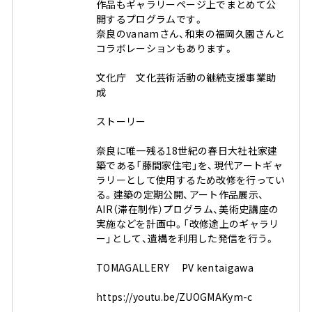
作品もギャラリーページ上でまとめて公
開するプログラムです。
奈良のvanamさん、和束の福岡久園さんと
コラボレーションもあります。⠀
⠀
文化庁 文化芸術活動の継続支援事業助
成⠀
⠀
ストーリー⠀
⠀
奈良に唯一残る18世紀の春日大社社家建
築である「藤間家住宅」を、現代アートギャ
ラリーとして使用するため改修を行ってい
る。建築の定期公開、アート作品展示、
AIR（滞在制作）プログラム、美術史講座の
実施などを計画中。「改修途上のギャラリ
ー」として、遺構を利用した発信を行う。
⠀ ⠀
TOMAGALLERY PV kentaigawa⠀
⠀
https://youtu.be/ZUOGMAKym-c⠀
⠀