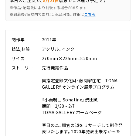
本日のご注文で、
8月21日
頃までにお届け予定です
※作品・配送先により前後する場合があります
※到着後7日以内であれば、返品可能。詳細は
こちら
制作年
2021年
技法,材質
アクリル、インク
サイズ
270mm×225mm×20mm
ストーリー
先行発売作品
国指定登録文化財・藤間家住宅 TOMA
GALLERY オンライン展示プログラム
⠀
『小奏鳴曲 Sonatine』渋田薫 ⠀
期間 1/30 - 2/7⠀
TOMA GALLERY ホームページ⠀
⠀
春日の森、禰宜の道をリサーチして制作発
表いたします。2020年発表出来なかった