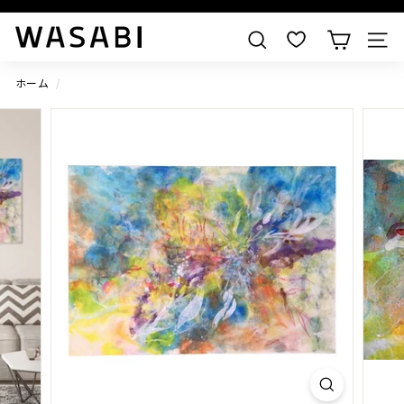
すべての作品を見る
W
検索
A
S
ホーム
/
A
B
I