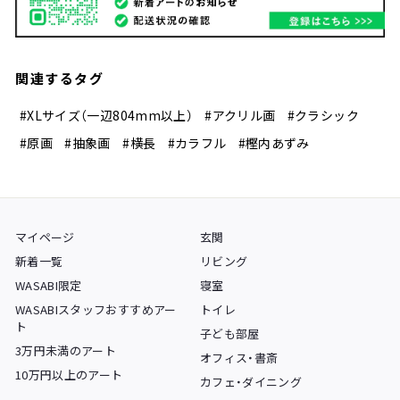
関連するタグ
#XLサイズ（一辺804mm以上）
#アクリル画
#クラシック
#原画
#抽象画
#横長
#カラフル
#樫内あずみ
マイページ
玄関
新着一覧
リビング
WASABI限定
寝室
WASABIスタッフおすすめアー
トイレ
ト
子ども部屋
3万円未満のアート
オフィス・書斎
10万円以上のアート
カフェ・ダイニング