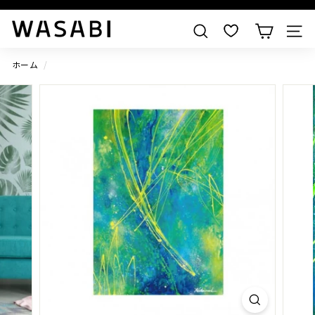
すべての作品を見る
W
検索
A
S
ホーム
/
A
B
I