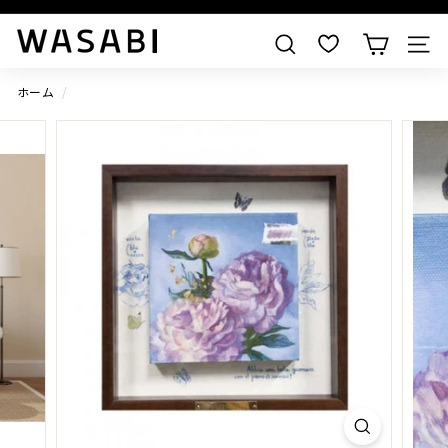
すべての作品を見る
W
検索
A
S
ホーム
/
A
B
I