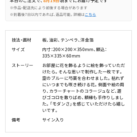
本日のご注文で、
8月19日
頃までにお届け予定です
※作品・配送先により前後する場合があります
※到着後7日以内であれば、返品可能。詳細は
こちら
技法・画材
板、油彩、テンペラ、洋金箔
サイズ
内寸：200×200×350mm、額込：
335×335×60mm
ストーリー
お部屋に花を飾るように絵を飾っていただ
けたら。そんな思いで制作した一枚です。
空のブルーに芍薬を合わせました。枯れず
にいつまでも咲き続ける花。側面や絵の周
り、カラーチャートのコラージュなど、遊
びゴコロを散りばめ、額縁も手作りしまし
た。「モダンさ」を感じていただけたら嬉し
いです。
備考
サイン入り