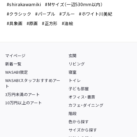
#shirakawamiki
#Mサイズ（一辺530mm以内）
#クラシック
#パープル
#ブルー
#ホワイト川美紀
#具象画
#原画
#正方形
#油絵
マイページ
玄関
新着一覧
リビング
WASABI限定
寝室
WASABIスタッフおすすめアー
トイレ
ト
子ども部屋
3万円未満のアート
オフィス・書斎
10万円以上のアート
カフェ・ダイニング
階段
色から探す
サイズから探す