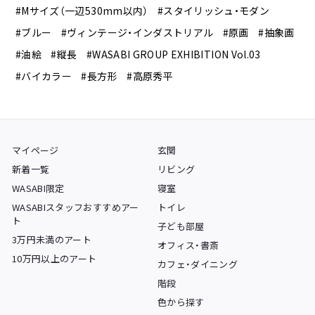
#Mサイズ（一辺530mm以内）
#スタイリッシュ・モダン
#ブルー
#ヴィンテージ・インダストリアル
#原画
#抽象画
#油絵
#縦長
#WASABI GROUP EXHIBITION Vol.03
#バイカラー
#長方形
#高原秀平
マイページ
玄関
新着一覧
リビング
WASABI限定
寝室
WASABIスタッフおすすめアー
トイレ
ト
子ども部屋
3万円未満のアート
オフィス・書斎
10万円以上のアート
カフェ・ダイニング
階段
色から探す