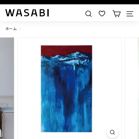
すべての作品を見る
W
検索
A
S
ホーム
/
A
B
I