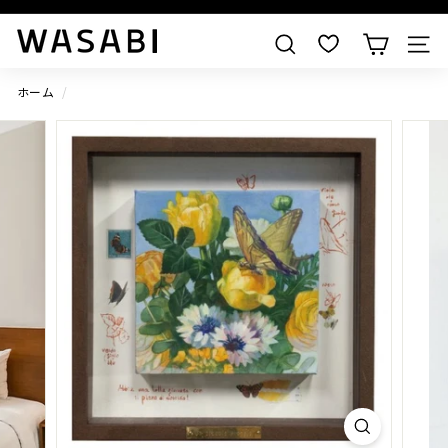
すべての作品を見る
W
検索
A
S
ホーム
/
A
B
I