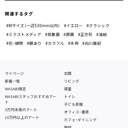
関連するタグ
#Mサイズ（一辺530mm以内）
#イエロー
#クラシック
#ミクストメディア
#具象画
#原画
#正方形
#油絵
#花・植物
#額あり
#カラフル
#木枠
#白川美紀
マイページ
玄関
新着一覧
リビング
WASABI限定
寝室
WASABIスタッフおすすめアー
トイレ
ト
子ども部屋
3万円未満のアート
オフィス・書斎
10万円以上のアート
カフェ・ダイニング
階段