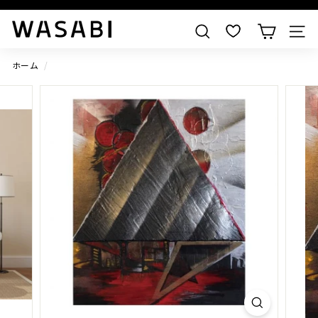
すべての作品を見る
W
検索
A
S
ホーム
/
A
B
I