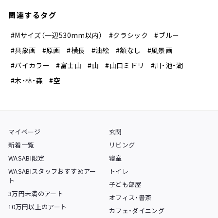
関連するタグ
#Mサイズ（一辺530mm以内）
#クラシック
#ブルー
#具象画
#原画
#横長
#油絵
#額なし
#風景画
#バイカラー
#富士山
#山
#山口ミドリ
#川・池・湖
#木・林・森
#空
マイページ
玄関
新着一覧
リビング
WASABI限定
寝室
WASABIスタッフおすすめアー
トイレ
ト
子ども部屋
3万円未満のアート
オフィス・書斎
10万円以上のアート
カフェ・ダイニング