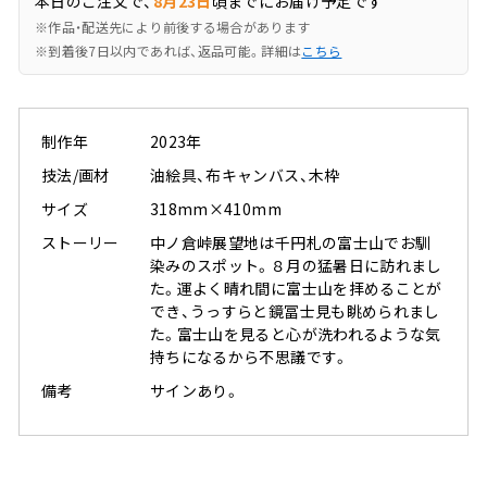
本日のご注文で、
8月23日
頃までにお届け予定です
※作品・配送先により前後する場合があります
※到着後7日以内であれば、返品可能。詳細は
こちら
制作年
2023年
技法/画材
油絵具、布キャンバス、木枠
サイズ
318mm×410mm
ストーリー
中ノ倉峠展望地は千円札の富士山でお馴
染みのスポット。８月の猛暑日に訪れまし
た。運よく晴れ間に富士山を拝めることが
でき、うっすらと鏡冨士見も眺められまし
た。富士山を見ると心が洗われるような気
持ちになるから不思議です。
備考
サインあり。