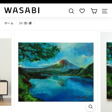
すべての作品を見る
W
検索
A
S
ホーム
/
川・池・湖
/
A
B
I