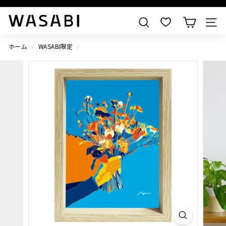
すべての作品を見る
W
検索
A
S
ホーム
/
WASABI限定
/
A
B
I