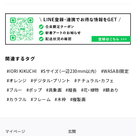
関連するタグ
#IORI KIKUCHI
#Sサイズ（一辺230mm以内）
#WASABI限定
#オレンジ
#デジタル・プリント
#ナチュラル・カフェ
#ブルー
#ポップ
#具象画
#縦長
#花・植物
#額あり
#カラフル
#フレーム
#木枠
#複製画
マイページ
玄関