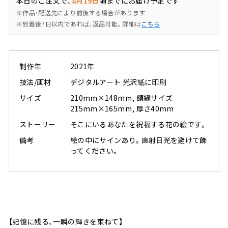
本日のご注文で、
8月19日
頃までにお届け予定です
※作品・配送先により前後する場合があります
※到着後7日以内であれば、返品可能。詳細は
こちら
制作年
2021年
技法/画材
デジタルアート 光沢紙に印刷
サイズ
210mm×148mm, 額縁サイズ
215mm×165mm, 厚さ40mm
ストーリー
そこにいるあなたを祝福する花の絵です。
備考
絵の中にサインあり。直射日光を避けて飾
ってください。
【記憶に残る、一瞬の輝きを束ねて】