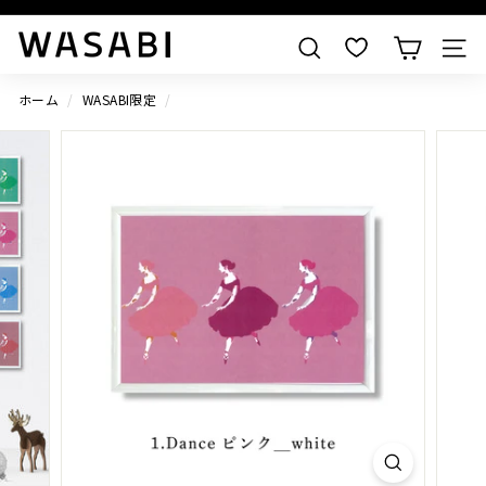
すべての作品を見る
W
検索
A
S
ホーム
/
WASABI限定
/
A
B
I