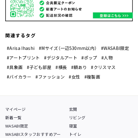
関連するタグ
#Arisa Ihashi
#Mサイズ（一辺530mm以内）
#WASABI限定
#アートプリント
#デジタルアート
#ポップ
#人物
#具象画
#子ども部屋
#横長
#額あり
#クリスマス
#バイカラー
#ファッション
#女性
#複製画
マイページ
玄関
新着一覧
リビング
WASABI限定
寝室
WASABIスタッフおすすめアー
トイレ