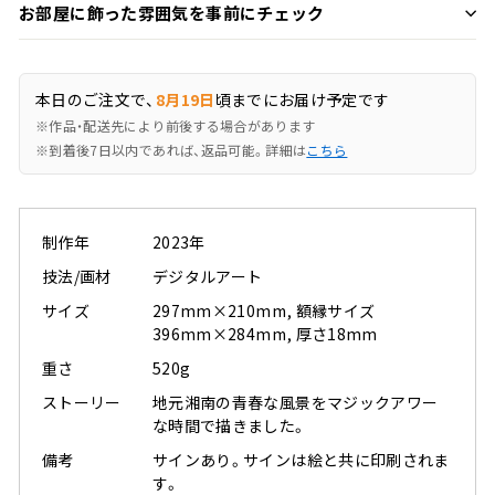
お部屋に飾った雰囲気を事前にチェック
本日のご注文で、
8月19日
頃までにお届け予定です
※作品・配送先により前後する場合があります
※到着後7日以内であれば、返品可能。詳細は
こちら
制作年
2023年
技法/画材
デジタルアート
サイズ
297mm×210mm, 額縁サイズ
396mm×284mm, 厚さ18mm
重さ
520g
ストーリー
地元湘南の青春な風景をマジックアワー
な時間で描きました。
備考
サインあり。サインは絵と共に印刷されま
す。