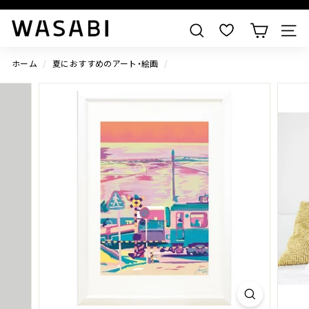
W
検索
A
S
ホーム
/
夏におすすめのアート・絵画
/
A
B
I