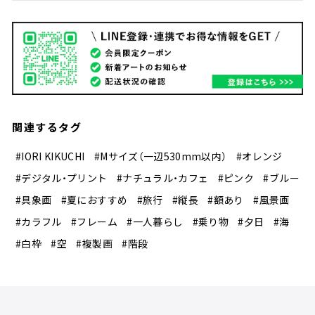
関連するタグ
#IORI KIKUCHI
#Mサイズ（一辺530mm以内）
#オレンジ
#デジタル・プリント
#ナチュラル・カフェ
#ピンク
#ブルー
#具象画
#夏におすすめ
#旅行
#縦長
#額あり
#風景画
#カラフル
#フレーム
#一人暮らし
#乗り物
#夕日
#海
#白枠
#空
#複製画
#階段