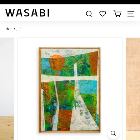
すべての作品を見る
W
検索
A
S
ホーム
/
A
B
I