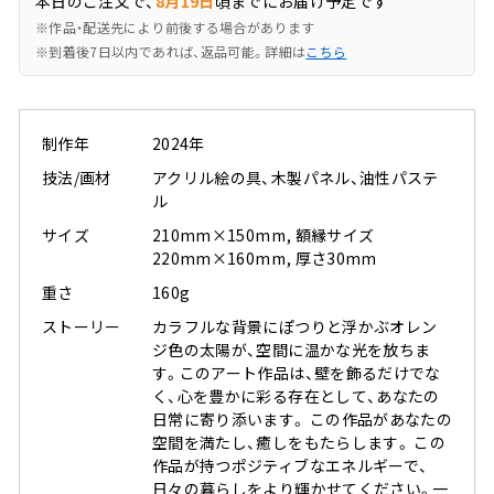
本日のご注文で、
8月19日
頃までにお届け予定です
※作品・配送先により前後する場合があります
※到着後7日以内であれば、返品可能。詳細は
こちら
制作年
2024年
技法/画材
アクリル絵の具、木製パネル、油性パステ
ル
サイズ
210mm×150mm, 額縁サイズ
220mm×160mm, 厚さ30mm
重さ
160g
ストーリー
カラフルな背景にぽつりと浮かぶオレン
ジ色の太陽が、空間に温かな光を放ちま
す。このアート作品は、壁を飾るだけでな
く、心を豊かに彩る存在として、あなたの
日常に寄り添います。 この作品があなたの
空間を満たし、癒しをもたらします。 この
作品が持つポジティブなエネルギーで、
日々の暮らしをより輝かせてください。一